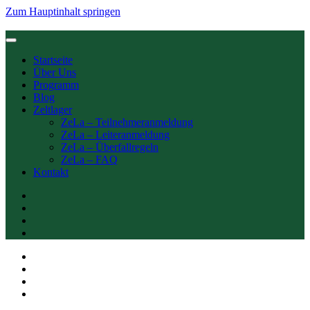
Zum Hauptinhalt springen
Startseite
Über Uns
Programm
Blog
Zeltlager
ZeLa – Teilnehmeranmeldung
ZeLa – Leiteranmeldung
ZeLa – Überfallregeln
ZeLa – FAQ
Kontakt