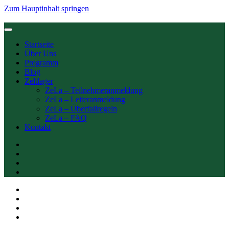
Zum Hauptinhalt springen
Startseite
Über Uns
Programm
Blog
Zeltlager
ZeLa – Teilnehmeranmeldung
ZeLa – Leiteranmeldung
ZeLa – Überfallregeln
ZeLa – FAQ
Kontakt