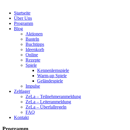
Startseite
Über Uns
Programm
Blog
Aktionen
Basteln
Buchtipps
Ideenkorb
Online
Rezepte
Spiele
Kennenlernspiele
Warm-up Spiele
Geländespiele
Impulse
Zeltlager
ZeLa – Teilnehmeranmeldung
ZeLa – Leiteranmeldung
ZeLa – Überfallregeln
FAQ
Kontakt
Programm