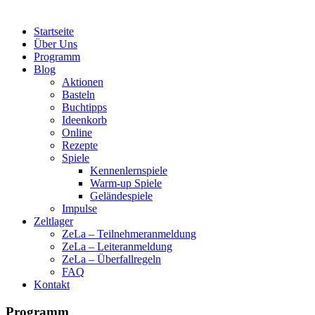
Startseite
Über Uns
Programm
Blog
Aktionen
Basteln
Buchtipps
Ideenkorb
Online
Rezepte
Spiele
Kennenlernspiele
Warm-up Spiele
Geländespiele
Impulse
Zeltlager
ZeLa – Teilnehmeranmeldung
ZeLa – Leiteranmeldung
ZeLa – Überfallregeln
FAQ
Kontakt
Programm