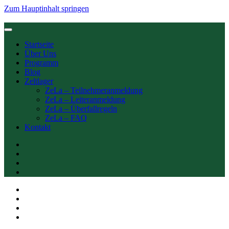
Zum Hauptinhalt springen
Startseite
Über Uns
Programm
Blog
Zeltlager
ZeLa – Teilnehmeranmeldung
ZeLa – Leiteranmeldung
ZeLa – Überfallregeln
ZeLa – FAQ
Kontakt